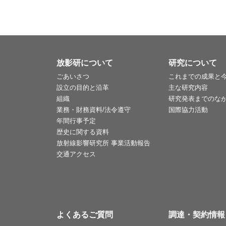
放影研について
研究について
ごあいさつ
これまでの成果と
設立の目的と沿革
主な研究内容
組織
研究発表までのな
業務・財務資料/法令遵守
国際協力活動
年間行事予定
歴史に関する資料
放射線影響研究所 事業活動報告
交通アクセス
よくあるご質問
調達・契約情報