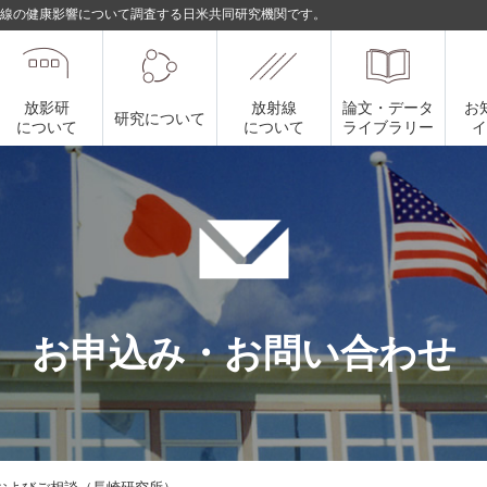
線の健康影響について調査する日米共同研究機関です。
放影研
放射線
論文・データ
お
研究について
について
について
ライブラリー
お申込み・お問い合わせ