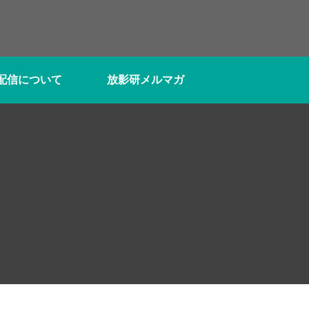
S配信について
放影研メルマガ