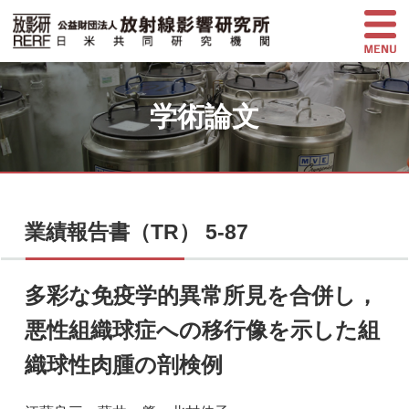
学術論文
業績報告書（TR） 5-87
多彩な免疫学的異常所見を合併し，
悪性組織球症への移行像を示した組
織球性肉腫の剖検例