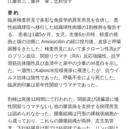
江藤良三，藤井 肇，北村佳子
要 約
臨床検査所見で多彩な免疫学的異常所見を合併し、悪
性組織球症へ移行した組織球性肉腫の1剖検例を報告す
る。 患者は1歳5か月、女児。生後6か月時、軽度の発
熱と咳の治療に Amoxycillin の経口投与後、皮疹と呼吸
困難をきたした。検査所見において多クローン性高γグ
ロブリン血症、関節リウマチ（RA）反応強陽性、抗平
滑筋抗体陽性及び血清中と尿中の少量のＭ蛋白を示し
た。一過性にKaposi水痘様発疹に罹患したが、抗ウイ
ルス抗体は陰性であった。呼吸不全により死亡した。
臨床的印象は若年性関節リウマチであった。
剖検は死後11時間にて行われた。関節及び諸臓器に慢
性関節リウマチないし他の膠原病を支持する病理所見
は認められなかった。腫瘍組織は円形の裸核状細胞か
ら成っており、これらの腫瘍組織が両肺、左主気管
支、下行結腸及び肝では結節状であった。リンパ節は