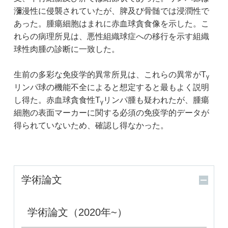
瀰漫性に侵襲されていたが、脾及び骨髄では浸潤性で
あった。腫瘍細胞はまれに赤血球貪食像を示した。こ
れらの病理所見は、悪性組織球症への移行を示す組織
球性肉腫の診断に一致した。
生前の多彩な免疫学的異常所見は、これらの異常がT
γ
リンパ球の機能不全によると想定すると最もよく説明
し得た。赤血球貪食性T
リンパ腫も疑われたが、腫瘍
γ
細胞の表面マーカーに関する必須の免疫学的データが
得られていないため、確認し得なかった。
学術論文
学術論文（2020年~）