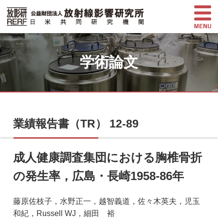
学術論文
業績報告書（TR） 12-89
成人健康調査集団における胸椎骨折
の発生率，広島・長崎1958-86年
藤原佐枝子，水野正一，越智義道，佐々木英夫，児玉
和紀，Russell WJ，細田 裕