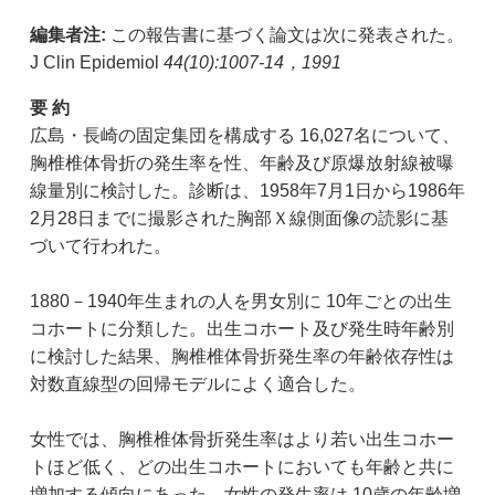
編集者注:
この報告書に基づく論文は次に発表された。
J Clin Epidemiol
44(10):1007-14，1991
要 約
広島・長崎の固定集団を構成する 16,027名について、
胸椎椎体骨折の発生率を性、年齢及び原爆放射線被曝
線量別に検討した。診断は、1958年7月1日から1986年
2月28日までに撮影された胸部Ｘ線側面像の読影に基
づいて行われた。
1880－1940年生まれの人を男女別に 10年ごとの出生
コホートに分類した。出生コホート及び発生時年齢別
に検討した結果、胸椎椎体骨折発生率の年齢依存性は
対数直線型の回帰モデルによく適合した。
女性では、胸椎椎体骨折発生率はより若い出生コホー
トほど低く、どの出生コホートにおいても年齢と共に
増加する傾向にあった。女性の発生率は 10歳の年齢増