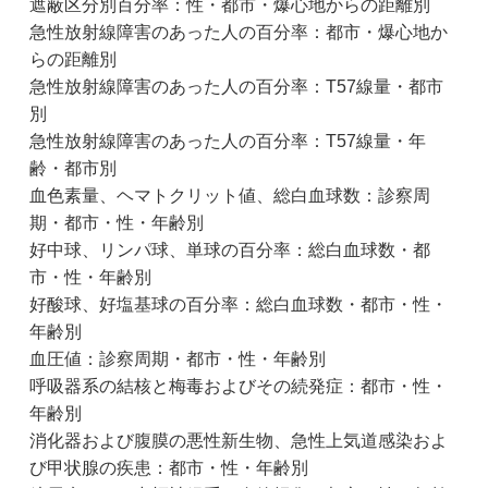
遮蔽区分別百分率：性・都市・爆心地からの距離別
急性放射線障害のあった人の百分率：都市・爆心地か
らの距離別
急性放射線障害のあった人の百分率：T57線量・都市
別
急性放射線障害のあった人の百分率：T57線量・年
齢・都市別
血色素量、ヘマトクリット値、総白血球数：診察周
期・都市・性・年齢別
好中球、リンパ球、単球の百分率：総白血球数・都
市・性・年齢別
好酸球、好塩基球の百分率：総白血球数・都市・性・
年齢別
血圧値：診察周期・都市・性・年齢別
呼吸器系の結核と梅毒およびその続発症：都市・性・
年齢別
消化器および腹膜の悪性新生物、急性上気道感染およ
び甲状腺の疾患：都市・性・年齢別