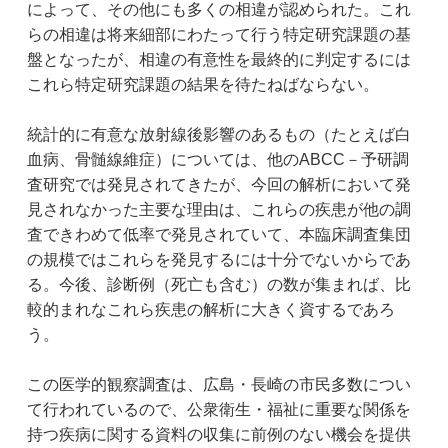
によって、その他にも多くの相違が認められた。これ
らの相違は将来細部にわたって行う特定研究課題の基
盤となったが、相違の有意性を最終的に判定するには
これら特定研究課題の結果を待たねばならない。
統計的に有意な放射線後影響のあるもの（たとえば白
血病、骨髄線維症）については、他のABCC－予研調
査研究では発見されてきたが、今回の解析において発
見されなかった主要な理由は、これらの疾患が他の調
査できわめて低率で発見されていて、本臨床調査集団
の規模ではこれらを発見するには十分でないからであ
る。今後、診断例（死亡も含む）の数が集まれば、比
較的まれなこれら疾患の解析に大きく資するであろ
う。
この医学的観察調査は、広島・長崎の市民多数につい
て行われているので、公衆衛生・福祉に重要な関係を
持つ疾病に関する資料の収集に前例のない機会を提供