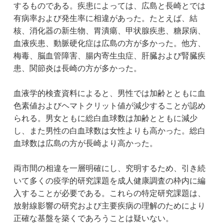
するものである。疾患によっては、広島と長崎とでは
有病率および発生率に相違があった。たとえば、結
核、消化器の新生物、胃潰瘍、甲状腺疾患、糖尿病、
血液疾患、動脈硬化症は広島の方が多かった。他方、
梅毒、脳血管障害、腸内寄生虫症、肝臓および腎臓疾
患、関節炎は長崎の方が多かった。
血液学的検査資料によると、男性では加齢とともに血
色素値およびヘマトクリット値が減少することが認め
られる。男女ともに総白血球数は加齢とともに減少
し、また男性の白血球数は女性よりも高かった。総白
血球数は広島の方が長崎より高かった。
両市間の相違を一層明確にし、究明するため、引き続
いて多くの疫学的研究課題を成人健康調査の枠内に編
入することが必要である。これらの特定研究課題は、
放射線影響の研究および主要疾病の理解のためにより
正確な基盤を築くであろうことは疑いない。