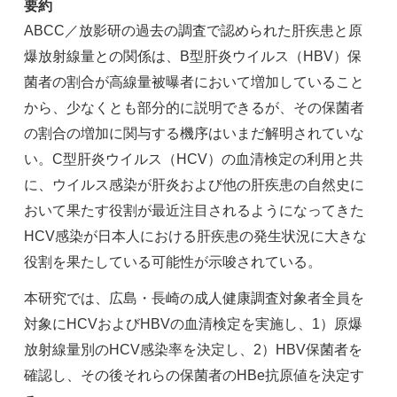
要約
ABCC／放影研の過去の調査で認められた肝疾患と原
爆放射線量との関係は、B型肝炎ウイルス（HBV）保
菌者の割合が高線量被曝者において増加していること
から、少なくとも部分的に説明できるが、その保菌者
の割合の増加に関与する機序はいまだ解明されていな
い。C型肝炎ウイルス（HCV）の血清検定の利用と共
に、ウイルス感染が肝炎および他の肝疾患の自然史に
おいて果たす役割が最近注目されるようになってきた
HCV感染が日本人における肝疾患の発生状況に大きな
役割を果たしている可能性が示唆されている。
本研究では、広島・長崎の成人健康調査対象者全員を
対象にHCVおよびHBVの血清検定を実施し、1）原爆
放射線量別のHCV感染率を決定し、2）HBV保菌者を
確認し、その後それらの保菌者のHBe抗原値を決定す